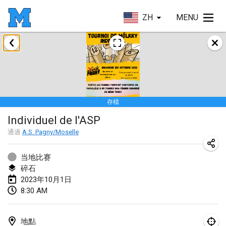
ZH
MENU
2023年1月
LE Tournoi de Noël
2023年1月14日
|
法國
存檔
Indoor Polish Championship - Halowe Mistrzostwa Polski w Mölkky
Individuel de l'ASP
2023年1月14日
|
波蘭
通過
A.S. Pagny/Moselle
Tournoi Mixte ASPTTOM
2023年1月21日
|
法國
当地比赛
碎石
Tournoi de Mölkky - Lesfous Dubâtonvaigeois
2023年10月1日
8:30 AM
2023年1月28日
|
法國
US Mölkky Winter
地點