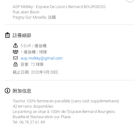
2023年1月29日
|
美國
ASP Mölkky - Espace De Loisirs Bernard BOURGEOIS
Rue Jean Bouin
Pagny-Sur-Moselle
,
法國
2023年2月
Open Grégorien
註冊細節
2023年2月4日
|
法國
5 EUR / 播放機
1 播放機 / 球隊
SingeliDuppeli
asp.molkky@gmail.com
2023年2月4日
|
芬蘭
容量: 72 球隊
2023年9月28日
截止日期
:
SM HalliMölkky - Finnish Championship
2023年2月11日
|
芬蘭
附加信息
Indoor de la CASAS
Tournoi 100% femme en parallèle (sans coût supplémentaire)
2023年2月18日
|
法國
42 terrains disponibles
Le parking se situe à 100m de l'Espace Bernard Bourgeois.
Buvette et Restauration sur Place.
Faschings-Mölkky
Tel: 06.76.27.61.49
显示列表
2023年2月19日
|
德國
显示
243
个
由
Mölkk Your World
策划