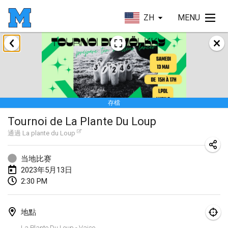
ZH
MENU
2023年1月
LE Tournoi de Noël
2023年1月14日
|
法國
存檔
Indoor Polish Championship - Halowe Mistrzostwa Polski w Mölkky
Tournoi de La Plante Du Loup
2023年1月14日
|
波蘭
通過
La plante du Loup
Tournoi Mixte ASPTTOM
2023年1月21日
|
法國
当地比赛
2023年5月13日
Tournoi de Mölkky - Lesfous Dubâtonvaigeois
2:30 PM
2023年1月28日
|
法國
地點
US Mölkky Winter
La Plante Du Loup - Vaise