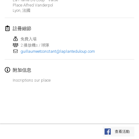
2023年1月29日
|
美國
Place Alfred Vanderpol
Lyon
,
法國
2023年2月
註冊細節
Open Grégorien
2023年2月4日
|
法國
免費入場
2 播放機s / 球隊
guillaumeetconstant@laplanteduloup.com
SingeliDuppeli
2023年2月4日
|
芬蘭
附加信息
SM HalliMölkky - Finnish Championship
Inscriptions sur place
2023年2月11日
|
芬蘭
Indoor de la CASAS
2023年2月18日
|
法國
Faschings-Mölkky
显示列表
2023年2月19日
|
德國
查看活動
显示
243
个
由
Mölkk Your World
策划