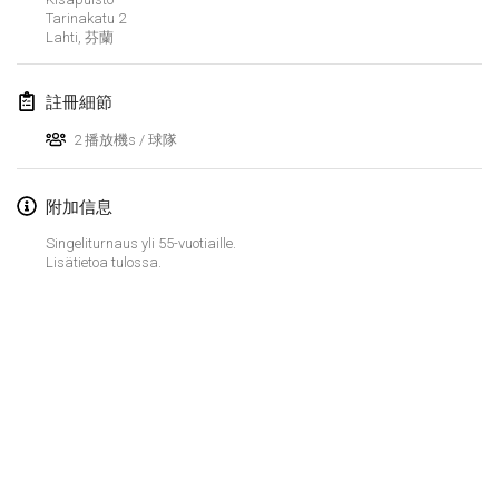
2023年1月29日
|
美國
Tarinakatu
2
Lahti
,
芬蘭
2023年2月
註冊細節
Open Grégorien
2023年2月4日
|
法國
2 播放機s / 球隊
SingeliDuppeli
附加信息
2023年2月4日
|
芬蘭
Singeliturnaus yli 55-vuotiaille.
Lisätietoa tulossa.
SM HalliMölkky - Finnish Championship
2023年2月11日
|
芬蘭
Indoor de la CASAS
2023年2月18日
|
法國
Faschings-Mölkky
显示列表
2023年2月19日
|
德國
显示
243
个
由
Mölkk Your World
策划