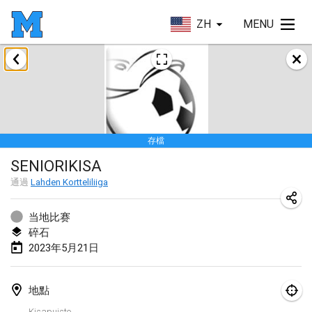
ZH
MENU
2023年1月
LE Tournoi de Noël
2023年1月14日
|
法國
存檔
Indoor Polish Championship - Halowe Mistrzostwa Polski w Mölkky
SENIORIKISA
2023年1月14日
|
波蘭
通過
Lahden Kortteliliiga
Tournoi Mixte ASPTTOM
2023年1月21日
|
法國
当地比赛
碎石
Tournoi de Mölkky - Lesfous Dubâtonvaigeois
2023年5月21日
2023年1月28日
|
法國
地點
US Mölkky Winter
Kisapuisto