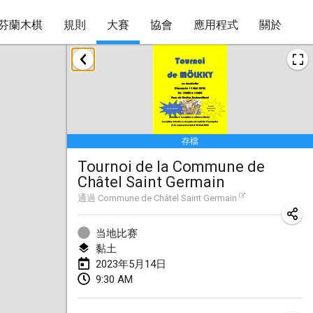
芬蘭木棋
規則
大賽
協會
應用程式
關於
2023年1月
LE Tournoi de Noël
2023年1月14日
|
法國
存檔
Indoor Polish Championship - Halowe Mistrzostwa Polski w Mölkky
Tournoi de la Commune de
2023年1月14日
|
波蘭
Châtel Saint Germain
Tournoi Mixte ASPTTOM
通過
Commune de Châtel Saint Germain
2023年1月21日
|
法國
当地比赛
Tournoi de Mölkky - Lesfous Dubâtonvaigeois
黏土
2023年5月14日
2023年1月28日
|
法國
9:30 AM
US Mölkky Winter