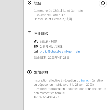
2023年1月29日
|
美國
地點
Commune De Châtel Saint Germain
2023年2月
Rue Jeanne D'Arc
6 Bis
Châtel-Saint-Germain
,
法國
Open Grégorien
2023年2月4日
|
法國
註冊細節
6 EUR / 球隊
SingeliDuppeli
2 播放機s / 球隊
2023年2月4日
|
芬蘭
biblio@chatel-saint-germain.fr
2023年4月28日
截止日期
:
SM HalliMölkky - Finnish Championship
2023年2月11日
|
芬蘭
附加信息
Indoor de la CASAS
Inscription effective à réception du
bulletin
(à retirer
2023年2月18日
|
法國
ou déposer en mairie avant le 28 avril 2023).
Buvette et restauration assurées sur pour passer un
bon moment en famille.
Faschings-Mölkky
Tel: 07 66 40 84 27
2023年2月19日
|
德國