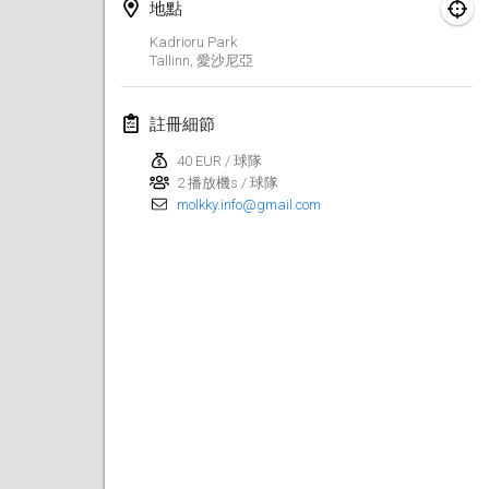
2023年1月29日
|
美國
地點
Kadrioru Park
Tallinn
,
愛沙尼亞
2023年2月
Open Grégorien
註冊細節
2023年2月4日
|
法國
40 EUR / 球隊
2 播放機s / 球隊
SingeliDuppeli
molkky.info@gmail.com
2023年2月4日
|
芬蘭
SM HalliMölkky - Finnish Championship
2023年2月11日
|
芬蘭
Indoor de la CASAS
2023年2月18日
|
法國
Faschings-Mölkky
2023年2月19日
|
德國