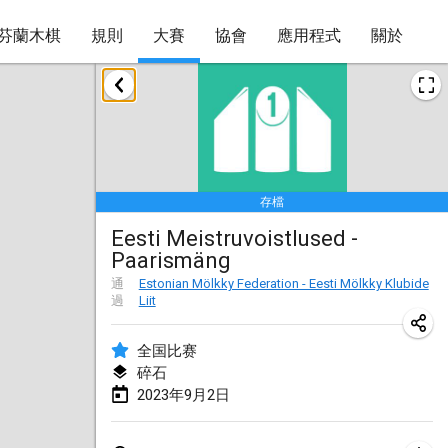
芬蘭木棋
規則
大賽
協會
應用程式
關於
2023年1月
LE Tournoi de Noël
2023年1月14日
|
法國
存檔
Indoor Polish Championship - Halowe Mistrzostwa Polski w Mölkky
Eesti Meistruvoistlused -
2023年1月14日
|
波蘭
Paarismäng
Tournoi Mixte ASPTTOM
通
Estonian Mölkky Federation - Eesti Mölkky Klubide
過
Liit
2023年1月21日
|
法國
全国比赛
Tournoi de Mölkky - Lesfous Dubâtonvaigeois
碎石
2023年1月28日
|
法國
2023年9月2日
US Mölkky Winter