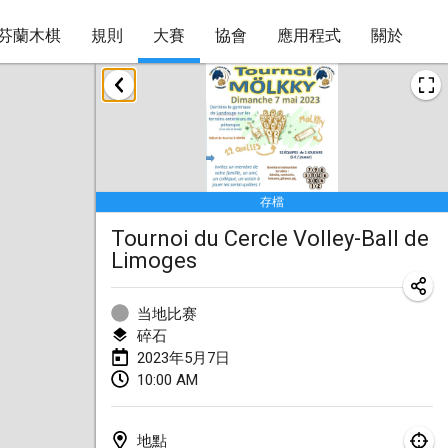
芬蘭木棋
規則
大賽
協會
應用程式
關於
2023年1月
LE Tournoi de Noël
2023年1月14日
|
法國
存檔
Indoor Polish Championship - Halowe Mistrzostwa Polski w Mölkky
Tournoi du Cercle Volley-Ball de
2023年1月14日
|
波蘭
Limoges
Tournoi Mixte ASPTTOM
2023年1月21日
|
法國
当地比赛
碎石
Tournoi de Mölkky - Lesfous Dubâtonvaigeois
2023年5月7日
2023年1月28日
|
法國
10:00 AM
US Mölkky Winter
地點