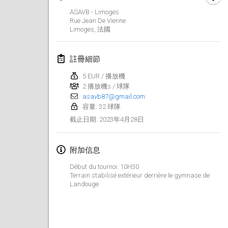
2023年1月29日
|
美國
ASAVB - Limoges
Rue Jean De Vienne
2023年2月
Limoges
,
法國
Open Grégorien
註冊細節
2023年2月4日
|
法國
5 EUR / 播放機
2 播放機s / 球隊
SingeliDuppeli
asavb87@gmail.com
2023年2月4日
|
芬蘭
容量: 32 球隊
2023年4月28日
截止日期
:
SM HalliMölkky - Finnish Championship
2023年2月11日
|
芬蘭
附加信息
Indoor de la CASAS
Début du tournoi: 10H30
2023年2月18日
|
法國
Terrain stabilisé extérieur derrière le gymnase de
Landouge
Faschings-Mölkky
2023年2月19日
|
德國