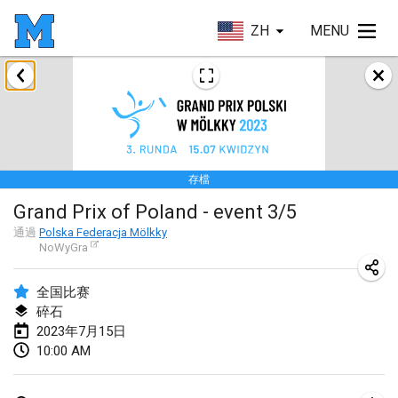
ZH
MENU
2023年1月
LE Tournoi de Noël
2023年1月14日
|
法國
存檔
Indoor Polish Championship - Halowe Mistrzostwa Polski w Mölkky
Grand Prix of Poland - event 3/5
2023年1月14日
|
波蘭
通過
Polska Federacja Mölkky
NoWyGra
Tournoi Mixte ASPTTOM
2023年1月21日
|
法國
全国比赛
碎石
Tournoi de Mölkky - Lesfous Dubâtonvaigeois
2023年7月15日
2023年1月28日
|
法國
10:00 AM
US Mölkky Winter