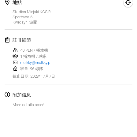
2023年1月29日
|
美國
地點
Stadion Miejski KCSiR
Sportowa
6
2023年2月
Kwidzyn
,
波蘭
Open Grégorien
2023年2月4日
|
法國
註冊細節
40 PLN / 播放機
SingeliDuppeli
1 播放機 / 球隊
2023年2月4日
|
芬蘭
molkky@molkky.pl
容量: 96 球隊
SM HalliMölkky - Finnish Championship
2023年7月7日
截止日期
:
2023年2月11日
|
芬蘭
附加信息
Indoor de la CASAS
2023年2月18日
|
法國
More details soon!
Faschings-Mölkky
显示列表
2023年2月19日
|
德國
显示
243
个
由
Mölkk Your World
策划