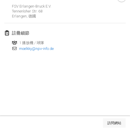
2023年1月29日
|
美國
FSV Erlangen-Bruck E.V.
Tennenloher Str. 68
Erlangen
,
德國
2023年2月
Open Grégorien
註冊細節
2023年2月4日
|
法國
1 播放機 / 球隊
moelkky@npv-info.de
SingeliDuppeli
2023年2月4日
|
芬蘭
SM HalliMölkky - Finnish Championship
2023年2月11日
|
芬蘭
Indoor de la CASAS
2023年2月18日
|
法國
Faschings-Mölkky
显示列表
2023年2月19日
|
德國
訪問網站
显示
243
个
由
Mölkk Your World
策划