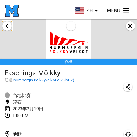
ZH
MENU
2023年1月
LE Tournoi de Noël
2023年1月14日
|
法國
存檔
Indoor Polish Championship - Halowe Mistrzostwa Polski w Mölkky
Faschings-Mölkky
2023年1月14日
|
波蘭
通過
Nürnbergin Pölkkyveikot e.V. (NPV)
Tournoi Mixte ASPTTOM
2023年1月21日
|
法國
当地比赛
碎石
Tournoi de Mölkky - Lesfous Dubâtonvaigeois
2023年2月19日
1:00 PM
2023年1月28日
|
法國
US Mölkky Winter
地點