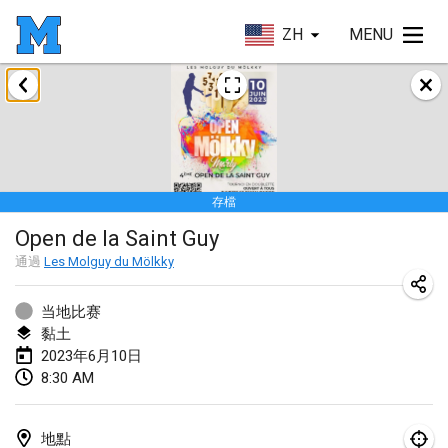
ZH
MENU
2023年1月
LE Tournoi de Noël
2023年1月14日
|
法國
存檔
Indoor Polish Championship - Halowe Mistrzostwa Polski w Mölkky
Open de la Saint Guy
2023年1月14日
|
波蘭
通過
Les Molguy du Mölkky
Tournoi Mixte ASPTTOM
2023年1月21日
|
法國
当地比赛
黏土
Tournoi de Mölkky - Lesfous Dubâtonvaigeois
2023年6月10日
8:30 AM
2023年1月28日
|
法國
US Mölkky Winter
地點