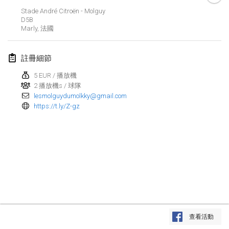
2023年1月29日
|
美國
Stade André Citroën - Molguy
D5B
Marly
,
法國
2023年2月
Open Grégorien
註冊細節
2023年2月4日
|
法國
5 EUR / 播放機
2 播放機s / 球隊
SingeliDuppeli
lesmolguydumolkky@gmail.com
2023年2月4日
|
芬蘭
https://t.ly/Z-gz
SM HalliMölkky - Finnish Championship
2023年2月11日
|
芬蘭
Indoor de la CASAS
2023年2月18日
|
法國
Faschings-Mölkky
显示列表
2023年2月19日
|
德國
查看活動
显示
243
个
由
Mölkk Your World
策划