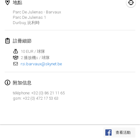
2023年1月29日
|
美國
地點
Parc De Julienas - Barvaux
Parc De Julienas
1
2023年2月
Durbuy
,
比利時
Open Grégorien
2023年2月4日
|
法國
註冊細節
10 EUR / 球隊
SingeliDuppeli
2 播放機s / 球隊
2023年2月4日
|
芬蘭
rsi.barvaux@skynet.be
SM HalliMölkky - Finnish Championship
附加信息
2023年2月11日
|
芬蘭
téléphone: +32 (0) 86 21 11 65
gsm: +32 (0) 472 17 53 63
Indoor de la CASAS
2023年2月18日
|
法國
Faschings-Mölkky
显示列表
2023年2月19日
|
德國
查看活動
显示
243
个
由
Mölkk Your World
策划