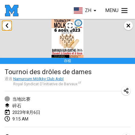
ZH
MENU
2023年1月
LE Tournoi de Noël
2023年1月14日
|
法國
存檔
Indoor Polish Championship - Halowe Mistrzostwa Polski w Mölkky
Tournoi des drôles de dames
2023年1月14日
|
波蘭
通過
Namurcum Mölkky Club Asbl
Royal Syndicat D'initiative de Barvaux
Tournoi Mixte ASPTTOM
2023年1月21日
|
法國
当地比赛
碎石
Tournoi de Mölkky - Lesfous Dubâtonvaigeois
2023年8月6日
2023年1月28日
|
法國
9:15 AM
US Mölkky Winter