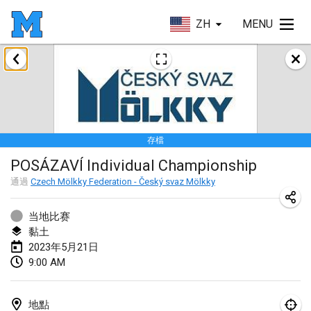
ZH
MENU
2023年1月
LE Tournoi de Noël
2023年1月14日
|
法國
存檔
Indoor Polish Championship - Halowe Mistrzostwa Polski w Mölkky
POSÁZAVÍ Individual Championship
2023年1月14日
|
波蘭
通過
Czech Mölkky Federation - Český svaz Mölkky
Tournoi Mixte ASPTTOM
2023年1月21日
|
法國
当地比赛
黏土
Tournoi de Mölkky - Lesfous Dubâtonvaigeois
2023年5月21日
9:00 AM
2023年1月28日
|
法國
US Mölkky Winter
地點