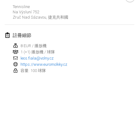
2023年1月29日
|
美國
Tennisline
Na Výsluní 752
Zruč Nad Sázavou
,
捷克共和國
2023年2月
Open Grégorien
註冊細節
2023年2月4日
|
法國
8 EUR / 播放機
1 (+1) 播放機 / 球隊
SingeliDuppeli
leos.fiala@volny.cz
2023年2月4日
|
芬蘭
https://www.euromolkky.cz
容量: 100 球隊
SM HalliMölkky - Finnish Championship
2023年2月11日
|
芬蘭
Indoor de la CASAS
2023年2月18日
|
法國
Faschings-Mölkky
显示列表
2023年2月19日
|
德國
显示
243
个
由
Mölkk Your World
策划