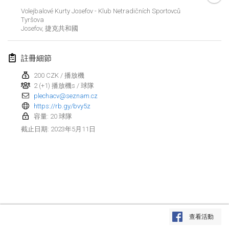
2023年1月29日
|
美國
Volejbalové Kurty Josefov - Klub Netradičních Sportovců
Tyršova
Josefov
,
捷克共和國
2023年2月
Open Grégorien
註冊細節
2023年2月4日
|
法國
200 CZK / 播放機
2 (+1) 播放機s / 球隊
SingeliDuppeli
plechacv@seznam.cz
2023年2月4日
|
芬蘭
https://rb.gy/bvy5z
容量: 20 球隊
SM HalliMölkky - Finnish Championship
2023年5月11日
截止日期
:
2023年2月11日
|
芬蘭
Indoor de la CASAS
2023年2月18日
|
法國
Faschings-Mölkky
显示列表
2023年2月19日
|
德國
查看活動
显示
243
个
由
Mölkk Your World
策划