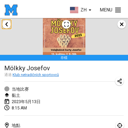
ZH
MENU
2023年1月
LE Tournoi de Noël
2023年1月14日
|
法國
存檔
Indoor Polish Championship - Halowe Mistrzostwa Polski w Mölkky
Mölkky Josefov
2023年1月14日
|
波蘭
通過
Klub netradičních sportovců
Tournoi Mixte ASPTTOM
2023年1月21日
|
法國
当地比赛
黏土
Tournoi de Mölkky - Lesfous Dubâtonvaigeois
2023年5月13日
8:15 AM
2023年1月28日
|
法國
US Mölkky Winter
地點