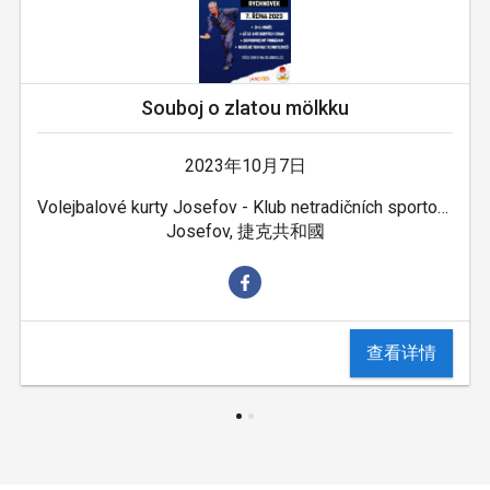
Souboj o zlatou mölkku
2023年10月7日
Volejbalové kurty Josefov - Klub netradičních sportovců
Josefov, 捷克共和國
查看详情