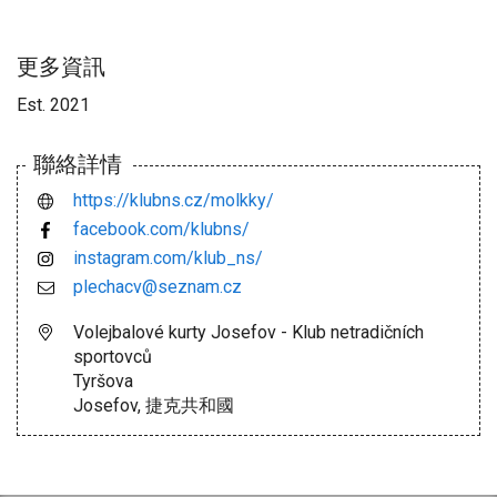
更多資訊
Est. 2021
聯絡詳情
https://klubns.cz/molkky/
facebook.com/klubns/
instagram.com/klub_ns/
plechacv@seznam.cz
Volejbalové kurty Josefov - Klub netradičních
sportovců
Tyršova
Josefov, 捷克共和國