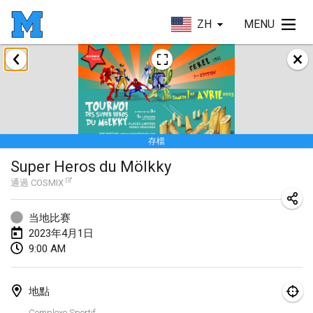
ZH
MENU
2023年1月
LE Tournoi de Noël
2023年1月14日
|
法國
存檔
Indoor Polish Championship - Halowe Mistrzostwa Polski w Mölkky
Super Heros du Mölkky
2023年1月14日
|
波蘭
通過
COSMIX
Tournoi Mixte ASPTTOM
2023年1月21日
|
法國
当地比赛
2023年4月1日
Tournoi de Mölkky - Lesfous Dubâtonvaigeois
9:00 AM
2023年1月28日
|
法國
地點
US Mölkky Winter
Complexe Sportif