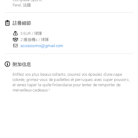
2023年1月29日
|
美國
Ferel
,
法國
2023年2月
註冊細節
Open Grégorien
5 EUR / 球隊
2023年2月4日
|
法國
2 播放機s / 球隊
assocosmix@gmail.com
SingeliDuppeli
2023年2月4日
|
芬蘭
附加信息
Enfilez vos plus beaux collants, couvrez vos épaules d’une cape
SM HalliMölkky - Finnish Championship
colorée, grimez-vous de paillettes et perruques avec super pouvoirs,
2023年2月11日
|
芬蘭
et venez taper la quille finlandaise pour tenter de remporter de
merveilleux cadeaux !
Indoor de la CASAS
2023年2月18日
|
法國
Faschings-Mölkky
显示列表
2023年2月19日
|
德國
显示
243
个
由
Mölkk Your World
策划