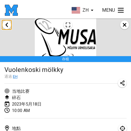
ZH
MENU
2023年1月
LE Tournoi de Noël
2023年1月14日
|
法國
存檔
Indoor Polish Championship - Halowe Mistrzostwa Polski w Mölkky
Vuolenkoski mölkky
2023年1月14日
|
波蘭
通過
EH
Tournoi Mixte ASPTTOM
2023年1月21日
|
法國
当地比赛
碎石
Tournoi de Mölkky - Lesfous Dubâtonvaigeois
2023年5月18日
10:00 AM
2023年1月28日
|
法國
US Mölkky Winter
地點