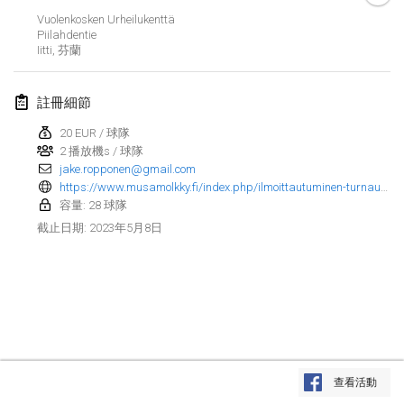
2023年1月29日
|
美國
Vuolenkosken Urheilukenttä
Piilahdentie
Iitti
,
芬蘭
2023年2月
Open Grégorien
註冊細節
2023年2月4日
|
法國
20 EUR / 球隊
2 播放機s / 球隊
SingeliDuppeli
jake.ropponen@gmail.com
2023年2月4日
|
芬蘭
https://www.musamolkky.fi/index.php/ilmoittautuminen-turnaus?fbclid=IwAR2LqG_V2qcgmVF9nj-Hj7JQUXbg8xsPl8RKObiWt4bPzsUw5u6bffQuM9Y
容量: 28 球隊
SM HalliMölkky - Finnish Championship
2023年5月8日
截止日期
:
2023年2月11日
|
芬蘭
Indoor de la CASAS
2023年2月18日
|
法國
Faschings-Mölkky
显示列表
2023年2月19日
|
德國
查看活動
显示
243
个
由
Mölkk Your World
策划