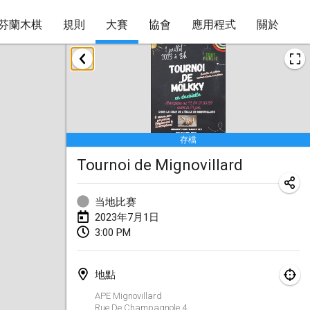
芬蘭木棋
規則
大賽
協會
應用程式
關於
2023年1月
LE Tournoi de Noël
2023年1月14日
|
法國
存檔
Indoor Polish Championship - Halowe Mistrzostwa Polski w Mölkky
Tournoi de Mignovillard
2023年1月14日
|
波蘭
Tournoi Mixte ASPTTOM
当地比赛
2023年1月21日
|
法國
2023年7月1日
3:00 PM
Tournoi de Mölkky - Lesfous Dubâtonvaigeois
2023年1月28日
|
法國
地點
US Mölkky Winter
APE Mignovillard
Rue De Champagnole
4