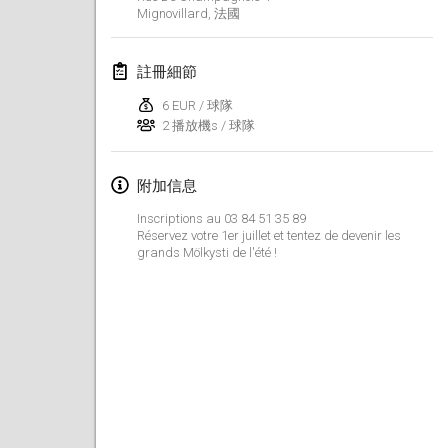
2023年1月29日
|
美國
Mignovillard
,
法國
2023年2月
註冊細節
Open Grégorien
6 EUR / 球隊
2023年2月4日
|
法國
2 播放機s / 球隊
SingeliDuppeli
附加信息
2023年2月4日
|
芬蘭
Inscriptions au 03 84 51 35 89
Réservez votre 1er juillet et tentez de devenir les
SM HalliMölkky - Finnish Championship
grands Mölkysti de l'été !
2023年2月11日
|
芬蘭
Indoor de la CASAS
2023年2月18日
|
法國
Faschings-Mölkky
2023年2月19日
|
德國