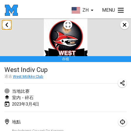
ZH
MENU
2023年1月
LE Tournoi de Noël
2023年1月14日
|
法國
存檔
Indoor Polish Championship - Halowe Mistrzostwa Polski w Mölkky
West Indiv Cup
2023年1月14日
|
波蘭
通過
West Mölkky Club
Tournoi Mixte ASPTTOM
2023年1月21日
|
法國
当地比赛
室内 - 碎石
Tournoi de Mölkky - Lesfous Dubâtonvaigeois
2023年3月4日
2023年1月28日
|
法國
地點
US Mölkky Winter
Boulodrome Couvert De Kercoco