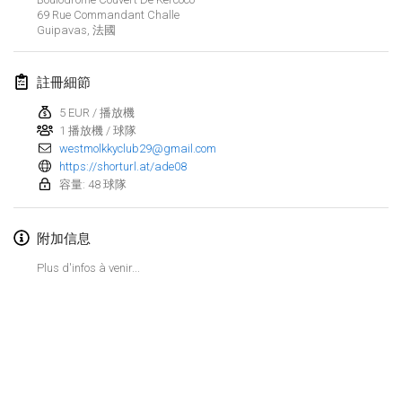
2023年1月29日
|
美國
69 Rue Commandant Challe
Guipavas
,
法國
2023年2月
註冊細節
Open Grégorien
2023年2月4日
|
法國
5 EUR / 播放機
1 播放機 / 球隊
westmolkkyclub29@gmail.com
SingeliDuppeli
https://shorturl.at/ade08
2023年2月4日
|
芬蘭
容量: 48 球隊
SM HalliMölkky - Finnish Championship
附加信息
2023年2月11日
|
芬蘭
Plus d'infos à venir...
Indoor de la CASAS
2023年2月18日
|
法國
Faschings-Mölkky
显示列表
2023年2月19日
|
德國
显示
243
个
由
Mölkk Your World
策划