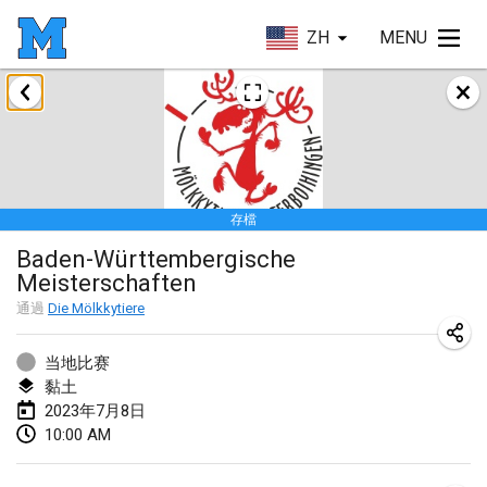
ZH
MENU
2023年1月
LE Tournoi de Noël
2023年1月14日
|
法國
存檔
Indoor Polish Championship - Halowe Mistrzostwa Polski w Mölkky
Baden-Württembergische
2023年1月14日
|
波蘭
Meisterschaften
Tournoi Mixte ASPTTOM
通過
Die Mölkkytiere
2023年1月21日
|
法國
当地比赛
Tournoi de Mölkky - Lesfous Dubâtonvaigeois
黏土
2023年7月8日
2023年1月28日
|
法國
10:00 AM
US Mölkky Winter