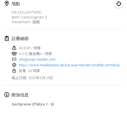
2023年1月29日
|
美國
地點
DIE MÖLKKYTIERE
2023年2月
Beim Campingplatz
3
Westerheim
,
德國
Open Grégorien
2023年2月4日
|
法國
註冊細節
40 EUR / 球隊
SingeliDuppeli
4 (+2) 播放機s / 球隊
2023年2月4日
|
芬蘭
info@wap-medien.com
https://www.moelkkytiere.de/ba-wue-meisterschaften/anmeldung/index.html
SM HalliMölkky - Finnish Championship
容量: 24 球隊
2023年2月11日
|
芬蘭
2023年6月24日
截止日期
:
Indoor de la CASAS
附加信息
2023年2月18日
|
法國
Sachpreise (Plätze 1 - 6)
Faschings-Mölkky
显示列表
2023年2月19日
|
德國
显示
243
个
由
Mölkk Your World
策划