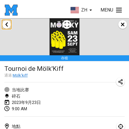
ZH
MENU
2023年1月
LE Tournoi de Noël
2023年1月14日
|
法國
存檔
Indoor Polish Championship - Halowe Mistrzostwa Polski w Mölkky
Tournoi de Mölk'Kiff
2023年1月14日
|
波蘭
通過
Mölk'kiff
Tournoi Mixte ASPTTOM
2023年1月21日
|
法國
当地比赛
碎石
Tournoi de Mölkky - Lesfous Dubâtonvaigeois
2023年9月23日
9:00 AM
2023年1月28日
|
法國
US Mölkky Winter
地點