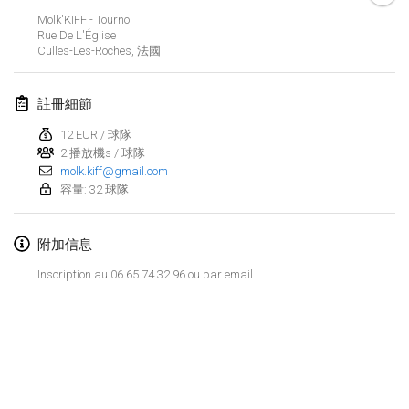
2023年1月29日
|
美國
Mölk'KIFF - Tournoi
Rue De L'Église
Culles-Les-Roches
,
法國
2023年2月
Open Grégorien
註冊細節
2023年2月4日
|
法國
12 EUR / 球隊
2 播放機s / 球隊
SingeliDuppeli
molk.kiff@gmail.com
2023年2月4日
|
芬蘭
容量: 32 球隊
SM HalliMölkky - Finnish Championship
附加信息
2023年2月11日
|
芬蘭
Inscription au 06 65 74 32 96 ou par email
Indoor de la CASAS
2023年2月18日
|
法國
Faschings-Mölkky
显示列表
2023年2月19日
|
德國
显示
243
个
由
Mölkk Your World
策划