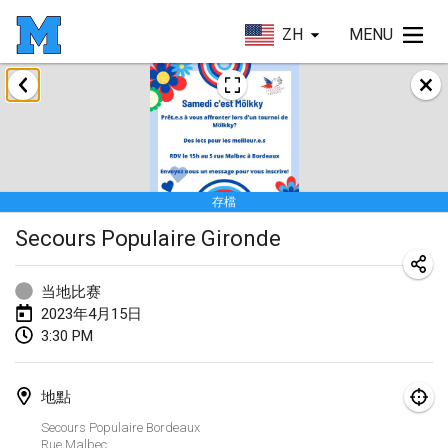
ZH
MENU
2023年1月
LE Tournoi de Noël
2023年1月14日
|
法國
存檔
Indoor Polish Championship - Halowe Mistrzostwa Polski w Mölkky
Secours Populaire Gironde
2023年1月14日
|
波蘭
Tournoi Mixte ASPTTOM
当地比赛
2023年1月21日
|
法國
2023年4月15日
3:30 PM
Tournoi de Mölkky - Lesfous Dubâtonvaigeois
2023年1月28日
|
法國
地點
US Mölkky Winter
Secours Populaire Bordeaux
Rue Malbec