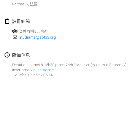
2023年1月29日
|
美國
Bordeaux
,
法國
2023年2月
註冊細節
Open Grégorien
2 播放機s / 球隊
2023年2月4日
|
法國
etudiants@spf33.org
SingeliDuppeli
附加信息
2023年2月4日
|
芬蘭
Début du tournoi à 15h30 place André Meunier (toujours à Bordeaux)
Inscription via
Instagram
SM HalliMölkky - Finnish Championship
+ d'infos: 05 56 52 36 14
2023年2月11日
|
芬蘭
Indoor de la CASAS
2023年2月18日
|
法國
Faschings-Mölkky
显示列表
2023年2月19日
|
德國
显示
243
个
由
Mölkk Your World
策划