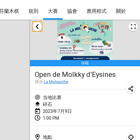
芬蘭木棋
規則
大賽
協會
應用程式
關於
2023年1月
LE Tournoi de Noël
2023年1月14日
|
法國
存檔
Indoor Polish Championship - Halowe Mistrzostwa Polski w Mölkky
Open de Molkky d’Eysines
2023年1月14日
|
波蘭
通過
La Molquiche
Tournoi Mixte ASPTTOM
2023年1月21日
|
法國
当地比赛
碎石
Tournoi de Mölkky - Lesfous Dubâtonvaigeois
2023年7月9日
1:00 PM
2023年1月28日
|
法國
US Mölkky Winter
地點