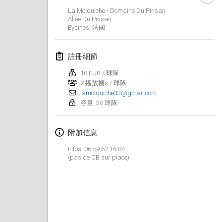
2023年1月29日
|
美國
La Molquiche - Domaine Du Pinsan
Allée Du Pinsan
Eysines
,
法國
2023年2月
Open Grégorien
註冊細節
2023年2月4日
|
法國
10 EUR / 球隊
2 播放機s / 球隊
SingeliDuppeli
lamolquiche33@gmail.com
2023年2月4日
|
芬蘭
容量: 30 球隊
SM HalliMölkky - Finnish Championship
附加信息
2023年2月11日
|
芬蘭
Infos: 06 59 62 16 84
Indoor de la CASAS
(pas de CB sur place)
2023年2月18日
|
法國
Faschings-Mölkky
2023年2月19日
|
德國