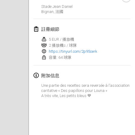
2023年1月29日
|
美國
Stade Jean Daniel
Bignan
,
法國
2023年2月
註冊細節
Open Grégorien
2023年2月4日
|
法國
5 EUR / 播放機
2 播放機s / 球隊
https://tinyurl.com/2p95cerk
SingeliDuppeli
容量: 64 球隊
2023年2月4日
|
芬蘭
SM HalliMölkky - Finnish Championship
附加信息
2023年2月11日
|
芬蘭
Une partie des recettes sera reversée à l’association
caritative « Des papillons pour Louna »
Indoor de la CASAS
A très vite, Les petits bleus 💙
2023年2月18日
|
法國
Faschings-Mölkky
2023年2月19日
|
德國