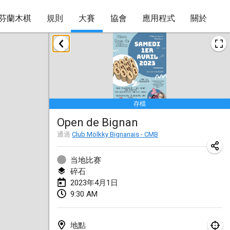
芬蘭木棋
規則
大賽
協會
應用程式
關於
2023年1月
LE Tournoi de Noël
2023年1月14日
|
法國
存檔
Indoor Polish Championship - Halowe Mistrzostwa Polski w Mölkky
Open de Bignan
2023年1月14日
|
波蘭
通過
Club Mölkky Bignanais - CMB
Tournoi Mixte ASPTTOM
2023年1月21日
|
法國
当地比赛
碎石
Tournoi de Mölkky - Lesfous Dubâtonvaigeois
2023年4月1日
9:30 AM
2023年1月28日
|
法國
US Mölkky Winter
地點