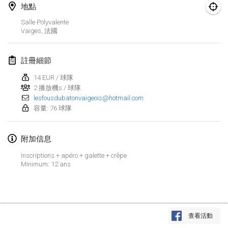
2023年1月29日
|
美國
地點
Salle Polyvalente
2023年2月
Vaiges
,
法國
Open Grégorien
註冊細節
2023年2月4日
|
法國
14 EUR / 球隊
SingeliDuppeli
2 播放機s / 球隊
lesfousdubatonvaigeois@hotmail.com
2023年2月4日
|
芬蘭
容量: 76 球隊
SM HalliMölkky - Finnish Championship
2023年2月11日
|
芬蘭
附加信息
Inscriptions + apéro + galette + crêpe
Indoor de la CASAS
Minimum: 12 ans
2023年2月18日
|
法國
Faschings-Mölkky
显示列表
2023年2月19日
|
德國
查看活動
显示
243
个
由
Mölkk Your World
策划