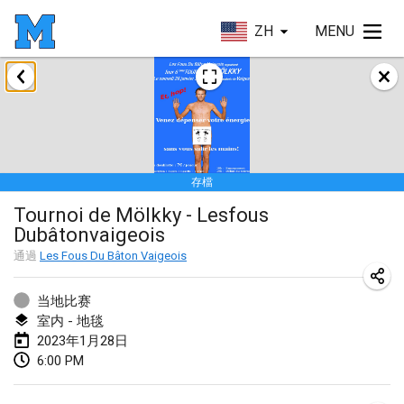
ZH
MENU
2023年1月
LE Tournoi de Noël
2023年1月14日
|
法國
存檔
Indoor Polish Championship - Halowe Mistrzostwa Polski w Mölkky
Tournoi de Mölkky - Lesfous
2023年1月14日
|
波蘭
Dubâtonvaigeois
Tournoi Mixte ASPTTOM
通過
Les Fous Du Bâton Vaigeois
2023年1月21日
|
法國
当地比赛
Tournoi de Mölkky - Lesfous Dubâtonvaigeois
室内 - 地毯
2023年1月28日
2023年1月28日
|
法國
6:00 PM
US Mölkky Winter