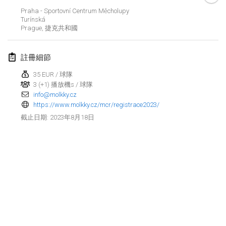
2023年1月29日
|
美國
Praha - Sportovní Centrum Měcholupy
Turínská
Prague
,
捷克共和國
2023年2月
Open Grégorien
註冊細節
2023年2月4日
|
法國
35 EUR / 球隊
3 (+1) 播放機s / 球隊
SingeliDuppeli
info@molkky.cz
2023年2月4日
|
芬蘭
https://www.molkky.cz/mcr/registrace2023/
2023年8月18日
截止日期
:
SM HalliMölkky - Finnish Championship
2023年2月11日
|
芬蘭
Indoor de la CASAS
2023年2月18日
|
法國
Faschings-Mölkky
显示列表
2023年2月19日
|
德國
显示
243
个
由
Mölkk Your World
策划