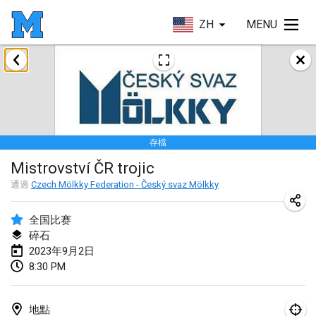
ZH
MENU
2023年1月
LE Tournoi de Noël
2023年1月14日
|
法國
存檔
Indoor Polish Championship - Halowe Mistrzostwa Polski w Mölkky
Mistrovství ČR trojic
2023年1月14日
|
波蘭
通過
Czech Mölkky Federation - Český svaz Mölkky
Tournoi Mixte ASPTTOM
2023年1月21日
|
法國
全国比赛
碎石
Tournoi de Mölkky - Lesfous Dubâtonvaigeois
2023年9月2日
8:30 PM
2023年1月28日
|
法國
US Mölkky Winter
地點