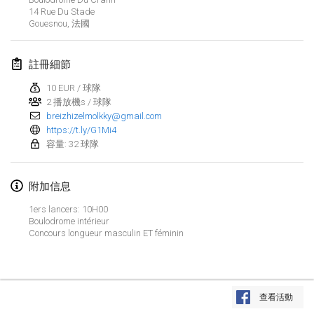
2023年1月29日
|
美國
14 Rue Du Stade
Gouesnou
,
法國
2023年2月
註冊細節
Open Grégorien
2023年2月4日
|
法國
10 EUR / 球隊
2 播放機s / 球隊
breizhizelmolkky@gmail.com
SingeliDuppeli
https://t.ly/G1Mi4
2023年2月4日
|
芬蘭
容量: 32 球隊
SM HalliMölkky - Finnish Championship
附加信息
2023年2月11日
|
芬蘭
1ers lancers: 10H00
Boulodrome intérieur
Indoor de la CASAS
Concours longueur masculin ET féminin
2023年2月18日
|
法國
Faschings-Mölkky
显示列表
2023年2月19日
|
德國
查看活動
显示
243
个
由
Mölkk Your World
策划