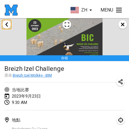
ZH
MENU
2023年1月
LE Tournoi de Noël
2023年1月14日
|
法國
存檔
Indoor Polish Championship - Halowe Mistrzostwa Polski w Mölkky
Breizh Izel Challenge
2023年1月14日
|
波蘭
通過
Breizh Izel Mölkky - BIM
Tournoi Mixte ASPTTOM
2023年1月21日
|
法國
当地比赛
2023年9月23日
Tournoi de Mölkky - Lesfous Dubâtonvaigeois
9:30 AM
2023年1月28日
|
法國
地點
US Mölkky Winter
Boulodrome Du Crann