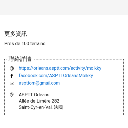
更多資訊
Près de 100 terrains
聯絡詳情
https://orleans.asptt.com/activity/molkky
facebook.com/ASPTTOrleansMolkky
aspttom@gmail.com
ASPTT Orleans
Allée de Limère 282
Saint-Cyr-en-Val, 法國