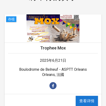
存檔
Trophee Mox
2025年6月21日
Boulodrome de Belneuf - ASPTT Orleans
Orleans, 法國
查看详情