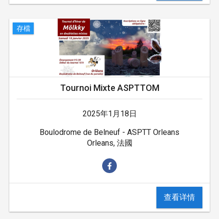
存檔
Tournoi Mixte ASPTTOM
2025年1月18日
Boulodrome de Belneuf - ASPTT Orleans
Orleans, 法國
查看详情