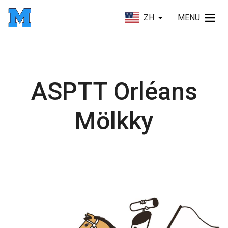
ZH
MENU
ASPTT Orléans
Mölkky