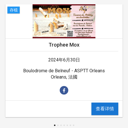
存檔
Trophee Mox
2024年6月30日
Boulodrome de Belneuf - ASPTT Orleans
Orleans, 法國
查看详情