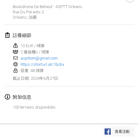
2024年1月21日
|
波蘭
Boulodrome De Belneuf - ASPTT Orleans
Rue Du Paradis
2
Tournoi de Mölkky - Lesfous Dubâtonvaigeois
Orleans
,
法國
2024年1月27日
|
法國
註冊細節
SingeliDuppeli
2024年1月27日
|
芬蘭
10 EUR / 球隊
2 播放機s / 球隊
aspttom@gmail.com
2024年2月
https://shorturl.at/1bcbx
容量: 48 球隊
US Mölkky Winter
2024年6月27日
截止日期
:
2024年2月2日
|
美國
附加信息
SM HalliMölkky - Finnish Championship
2024年2月3日
|
芬蘭
100 terrains disponibles
Indoor de la CASAS
显示列表
2024年2月17日
|
法國
查看活動
显示
236
个
由
Mölkk Your World
策划