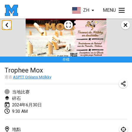
ZH
MENU
2024年1月
Deutsche Mölkky Meisterschaft - INDOOR / OPEN
2024年1月20日
|
德國
存檔
Indoor Polish Open 2024 - Singles
Trophee Mox
2024年1月20日
|
波蘭
通過
ASPTT Orléans Mölkky
Open de Boulay Triplette
2024年1月20日
|
法國
当地比赛
碎石
Tournoi Mixte ASPTTOM
2024年6月30日
9:30 AM
2024年1月20日
|
法國
Indoor Polish Open 2024 - Doubles
地點