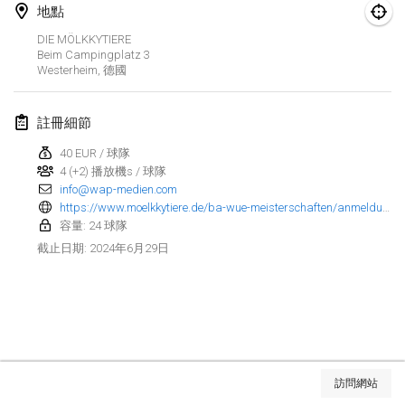
2024年1月21日
|
波蘭
地點
DIE MÖLKKYTIERE
Tournoi de Mölkky - Lesfous Dubâtonvaigeois
Beim Campingplatz
3
2024年1月27日
|
法國
Westerheim
,
德國
SingeliDuppeli
註冊細節
2024年1月27日
|
芬蘭
40 EUR / 球隊
4 (+2) 播放機s / 球隊
2024年2月
info@wap-medien.com
https://www.moelkkytiere.de/ba-wue-meisterschaften/anmeldung/index.html
US Mölkky Winter
容量: 24 球隊
2024年2月2日
|
美國
2024年6月29日
截止日期
:
SM HalliMölkky - Finnish Championship
2024年2月3日
|
芬蘭
Indoor de la CASAS
显示列表
2024年2月17日
|
法國
訪問網站
显示
236
个
由
Mölkk Your World
策划