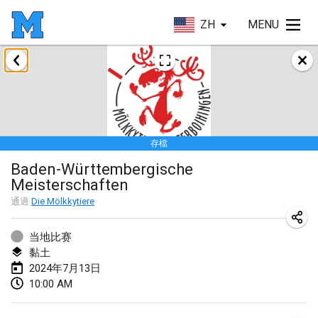
ZH
MENU
2024年1月
Deutsche Mölkky Meisterschaft - INDOOR / OPEN
2024年1月20日
|
德國
存檔
Indoor Polish Open 2024 - Singles
Baden-Württembergische
2024年1月20日
|
波蘭
Meisterschaften
Open de Boulay Triplette
通過
Die Mölkkytiere
2024年1月20日
|
法國
当地比赛
Tournoi Mixte ASPTTOM
黏土
2024年7月13日
2024年1月20日
|
法國
10:00 AM
Indoor Polish Open 2024 - Doubles