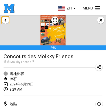
ZH
MENU
2024年1月
Deutsche Mölkky Meisterschaft - INDOOR / OPEN
2024年1月20日
|
德國
存檔
Indoor Polish Open 2024 - Singles
Concours des Mölkky Friends
2024年1月20日
|
波蘭
通過
Mölkky Friends
Open de Boulay Triplette
2024年1月20日
|
法國
当地比赛
碎石
Tournoi Mixte ASPTTOM
2024年6月23日
9:29 AM
2024年1月20日
|
法國
Indoor Polish Open 2024 - Doubles
地點