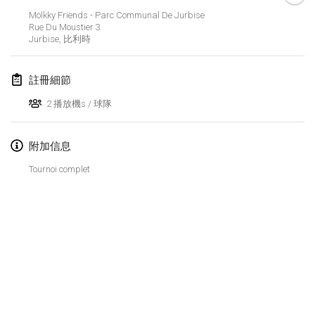
2024年1月21日
|
波蘭
Mölkky Friends - Parc Communal De Jurbise
Rue Du Moustier
3
Tournoi de Mölkky - Lesfous Dubâtonvaigeois
Jurbise
,
比利時
2024年1月27日
|
法國
註冊細節
SingeliDuppeli
2024年1月27日
|
芬蘭
2 播放機s / 球隊
2024年2月
附加信息
Tournoi complet
US Mölkky Winter
2024年2月2日
|
美國
SM HalliMölkky - Finnish Championship
2024年2月3日
|
芬蘭
Indoor de la CASAS
显示列表
2024年2月17日
|
法國
显示
236
个
由
Mölkk Your World
策划