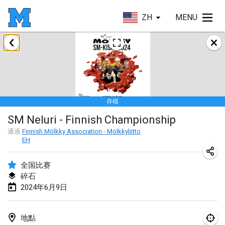
ZH
MENU
2024年1月
Deutsche Mölkky Meisterschaft - INDOOR / OPEN
2024年1月20日
|
德國
存檔
Indoor Polish Open 2024 - Singles
SM Neluri - Finnish Championship
2024年1月20日
|
波蘭
通過
Finnish Mölkky Association - Mölkkyliitto
EH
Open de Boulay Triplette
2024年1月20日
|
法國
全国比赛
碎石
Tournoi Mixte ASPTTOM
2024年6月9日
2024年1月20日
|
法國
Indoor Polish Open 2024 - Doubles
地點