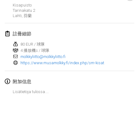
2024年1月21日
|
波蘭
Kisapuisto
Tarinakatu
2
Tournoi de Mölkky - Lesfous Dubâtonvaigeois
Lahti
,
芬蘭
2024年1月27日
|
法國
註冊細節
SingeliDuppeli
80 EUR / 球隊
2024年1月27日
|
芬蘭
4 播放機s / 球隊
molkkyliitto@molkkyliitto.fi
2024年2月
https://www.musamolkky.fi/index.php/sm-kisat
US Mölkky Winter
附加信息
2024年2月2日
|
美國
Lisätietoja tulossa....
SM HalliMölkky - Finnish Championship
2024年2月3日
|
芬蘭
Indoor de la CASAS
显示列表
2024年2月17日
|
法國
显示
236
个
由
Mölkk Your World
策划