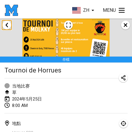
ZH
MENU
2024年1月
Deutsche Mölkky Meisterschaft - INDOOR / OPEN
2024年1月20日
|
德國
存檔
Indoor Polish Open 2024 - Singles
Tournoi de Horrues
2024年1月20日
|
波蘭
Open de Boulay Triplette
当地比赛
2024年1月20日
|
法國
草
2024年5月25日
Tournoi Mixte ASPTTOM
8:00 AM
2024年1月20日
|
法國
地點
Indoor Polish Open 2024 - Doubles