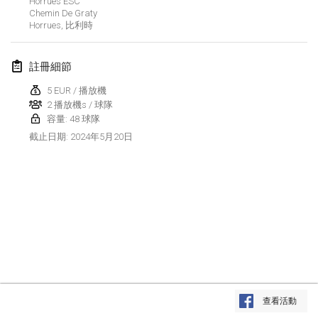
Horrues ESC
2024年1月21日
|
波蘭
Chemin De Graty
Horrues
,
比利時
Tournoi de Mölkky - Lesfous Dubâtonvaigeois
2024年1月27日
|
法國
註冊細節
SingeliDuppeli
5 EUR / 播放機
2024年1月27日
|
芬蘭
2 播放機s / 球隊
容量: 48 球隊
2024年5月20日
截止日期
:
2024年2月
US Mölkky Winter
2024年2月2日
|
美國
SM HalliMölkky - Finnish Championship
2024年2月3日
|
芬蘭
Indoor de la CASAS
显示列表
2024年2月17日
|
法國
查看活動
显示
236
个
由
Mölkk Your World
策划