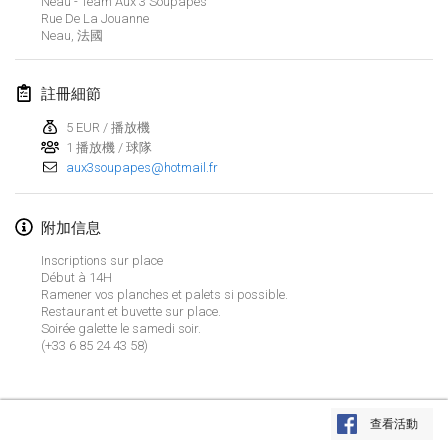
Neau - Team Aux 3 Soupapes
2024年1月21日
|
波蘭
Rue De La Jouanne
Neau
,
法國
Tournoi de Mölkky - Lesfous Dubâtonvaigeois
2024年1月27日
|
法國
註冊細節
SingeliDuppeli
5 EUR / 播放機
2024年1月27日
|
芬蘭
1 播放機 / 球隊
aux3soupapes@hotmail.fr
2024年2月
附加信息
US Mölkky Winter
Inscriptions sur place
2024年2月2日
|
美國
Début à 14H
Ramener vos planches et palets si possible.
Restaurant et buvette sur place.
SM HalliMölkky - Finnish Championship
Soirée galette le samedi soir.
2024年2月3日
|
芬蘭
(+33 6 85 24 43 58)
Indoor de la CASAS
显示列表
2024年2月17日
|
法國
查看活動
显示
236
个
由
Mölkk Your World
策划