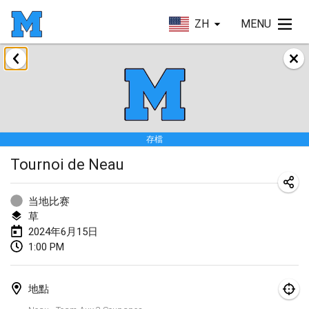
ZH
MENU
2024年1月
Deutsche Mölkky Meisterschaft - INDOOR / OPEN
2024年1月20日
|
德國
存檔
Indoor Polish Open 2024 - Singles
Tournoi de Neau
2024年1月20日
|
波蘭
Open de Boulay Triplette
当地比赛
2024年1月20日
|
法國
草
2024年6月15日
Tournoi Mixte ASPTTOM
1:00 PM
2024年1月20日
|
法國
地點
Indoor Polish Open 2024 - Doubles