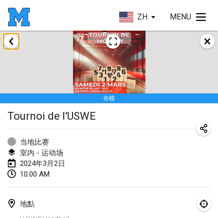
ZH
MENU
2024年1月
Deutsche Mölkky Meisterschaft - INDOOR / OPEN
2024年1月20日
|
德國
存檔
Indoor Polish Open 2024 - Singles
Tournoi de l'USWE
2024年1月20日
|
波蘭
Open de Boulay Triplette
当地比赛
2024年1月20日
|
法國
室内 - 运动场
2024年3月2日
Tournoi Mixte ASPTTOM
10:00 AM
2024年1月20日
|
法國
地點
Indoor Polish Open 2024 - Doubles