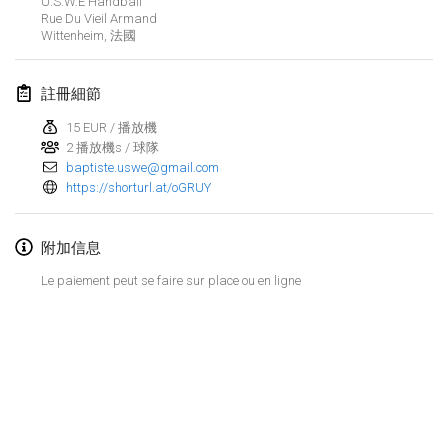
U.S.W.E Handball
2024年1月21日
|
波蘭
Rue Du Vieil Armand
Wittenheim
,
法國
Tournoi de Mölkky - Lesfous Dubâtonvaigeois
2024年1月27日
|
法國
註冊細節
SingeliDuppeli
15 EUR / 播放機
2024年1月27日
|
芬蘭
2 播放機s / 球隊
baptiste.uswe@gmail.com
https://shorturl.at/oGRUY
2024年2月
US Mölkky Winter
附加信息
2024年2月2日
|
美國
Le paiement peut se faire sur place ou en ligne
SM HalliMölkky - Finnish Championship
2024年2月3日
|
芬蘭
Indoor de la CASAS
显示列表
2024年2月17日
|
法國
显示
236
个
由
Mölkk Your World
策划