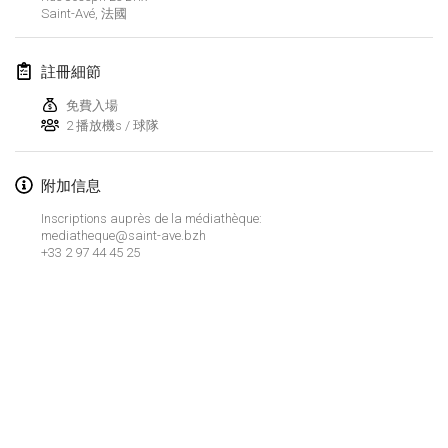
2024年1月21日
|
波蘭
Saint-Avé
,
法國
Tournoi de Mölkky - Lesfous Dubâtonvaigeois
註冊細節
2024年1月27日
|
法國
免費入場
SingeliDuppeli
2 播放機s / 球隊
2024年1月27日
|
芬蘭
附加信息
2024年2月
Inscriptions auprès de la médiathèque:
mediatheque@saint-ave.bzh
US Mölkky Winter
+33 2 97 44 45 25
2024年2月2日
|
美國
SM HalliMölkky - Finnish Championship
2024年2月3日
|
芬蘭
Indoor de la CASAS
显示列表
2024年2月17日
|
法國
显示
236
个
由
Mölkk Your World
策划