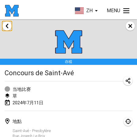
ZH
MENU
2024年1月
Deutsche Mölkky Meisterschaft - INDOOR / OPEN
2024年1月20日
|
德國
存檔
Indoor Polish Open 2024 - Singles
Concours de Saint-Avé
2024年1月20日
|
波蘭
Open de Boulay Triplette
当地比赛
2024年1月20日
|
法國
草
2024年7月11日
Tournoi Mixte ASPTTOM
2024年1月20日
|
法國
地點
Indoor Polish Open 2024 - Doubles
Saint-Avé - Presbytère
Rue Joseph Le Brix