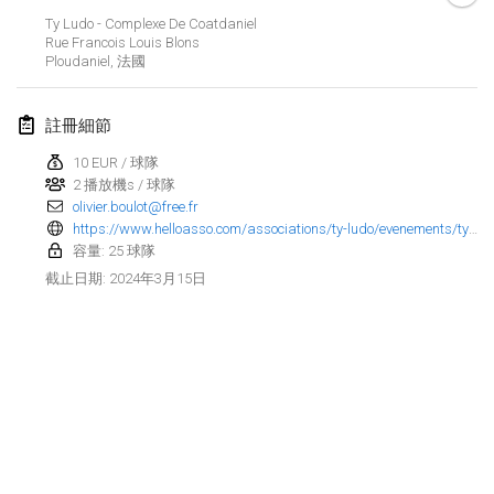
2024年1月21日
|
波蘭
Ty Ludo - Complexe De Coatdaniel
Rue Francois Louis Blons
Tournoi de Mölkky - Lesfous Dubâtonvaigeois
Ploudaniel
,
法國
2024年1月27日
|
法國
註冊細節
SingeliDuppeli
2024年1月27日
|
芬蘭
10 EUR / 球隊
2 播放機s / 球隊
olivier.boulot@free.fr
2024年2月
https://www.helloasso.com/associations/ty-ludo/evenements/ty-molkky-2024
容量: 25 球隊
US Mölkky Winter
2024年3月15日
截止日期
:
2024年2月2日
|
美國
SM HalliMölkky - Finnish Championship
2024年2月3日
|
芬蘭
Indoor de la CASAS
显示列表
2024年2月17日
|
法國
显示
236
个
由
Mölkk Your World
策划