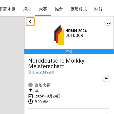
芬蘭木棋
規則
大賽
協會
應用程式
關於
2024年1月
Deutsche Mölkky Meisterschaft - INDOOR / OPEN
2024年1月20日
|
德國
存檔
Indoor Polish Open 2024 - Singles
Norddeutsche Mölkky
2024年1月20日
|
波蘭
Meisterschaft
Open de Boulay Triplette
通過
Wild Mölkky
2024年1月20日
|
法國
当地比赛
Tournoi Mixte ASPTTOM
草
2024年8月24日
2024年1月20日
|
法國
9:00 AM
Indoor Polish Open 2024 - Doubles