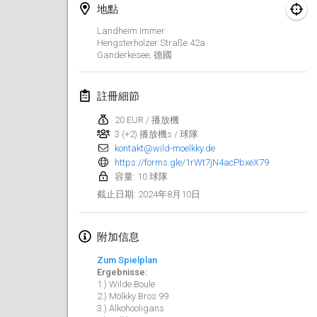
2024年1月21日
|
波蘭
地點
Landheim Immer
Tournoi de Mölkky - Lesfous Dubâtonvaigeois
Hengsterholzer Straße
42a
2024年1月27日
|
法國
Ganderkesee
,
德國
SingeliDuppeli
註冊細節
2024年1月27日
|
芬蘭
20 EUR / 播放機
3 (+2) 播放機s / 球隊
2024年2月
kontakt@wild-moelkky.de
https://forms.gle/1rWt7jN4acPbxeX79
US Mölkky Winter
容量: 10 球隊
2024年2月2日
|
美國
2024年8月10日
截止日期
:
SM HalliMölkky - Finnish Championship
附加信息
2024年2月3日
|
芬蘭
Zum Spielplan
Ergebnisse:
Indoor de la CASAS
1.) Wilde Boule
2024年2月17日
|
法國
2.) Mölkky Bros 99
3.) Alkohoolig­ans