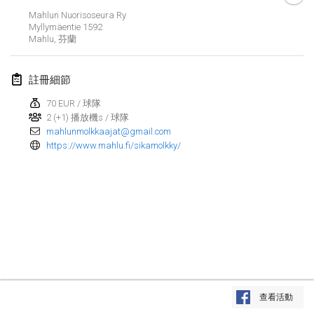
2024年1月21日
|
波蘭
Mahlun Nuorisoseura Ry
Myllymäentie 1592
Tournoi de Mölkky - Lesfous Dubâtonvaigeois
Mahlu
,
芬蘭
2024年1月27日
|
法國
註冊細節
SingeliDuppeli
2024年1月27日
|
芬蘭
70 EUR / 球隊
2 (+1) 播放機s / 球隊
mahlunmolkkaajat@gmail.com
2024年2月
https://www.mahlu.fi/sikamolkky/
US Mölkky Winter
2024年2月2日
|
美國
SM HalliMölkky - Finnish Championship
2024年2月3日
|
芬蘭
Indoor de la CASAS
显示列表
2024年2月17日
|
法國
查看活動
显示
236
个
由
Mölkk Your World
策划