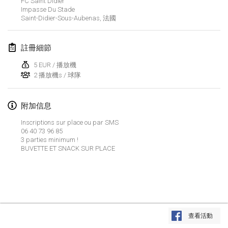
FC Saint Didier
2024年1月21日
|
波蘭
Impasse Du Stade
Saint-Didier-Sous-Aubenas
,
法國
Tournoi de Mölkky - Lesfous Dubâtonvaigeois
2024年1月27日
|
法國
註冊細節
SingeliDuppeli
5 EUR / 播放機
2024年1月27日
|
芬蘭
2 播放機s / 球隊
2024年2月
附加信息
Inscriptions sur place ou par SMS
US Mölkky Winter
06 40 73 96 85
2024年2月2日
|
美國
3 parties minimum !
BUVETTE ET SNACK SUR PLACE
SM HalliMölkky - Finnish Championship
2024年2月3日
|
芬蘭
Indoor de la CASAS
显示列表
2024年2月17日
|
法國
查看活動
显示
236
个
由
Mölkk Your World
策划