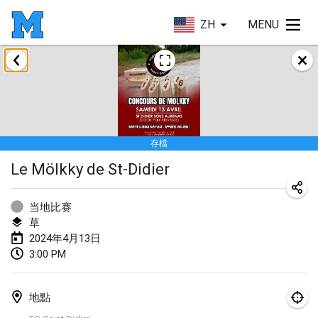
ZH
MENU
2024年1月
Deutsche Mölkky Meisterschaft - INDOOR / OPEN
2024年1月20日
|
德國
存檔
Indoor Polish Open 2024 - Singles
Le Mölkky de St-Didier
2024年1月20日
|
波蘭
Open de Boulay Triplette
当地比赛
2024年1月20日
|
法國
草
2024年4月13日
Tournoi Mixte ASPTTOM
3:00 PM
2024年1月20日
|
法國
地點
Indoor Polish Open 2024 - Doubles