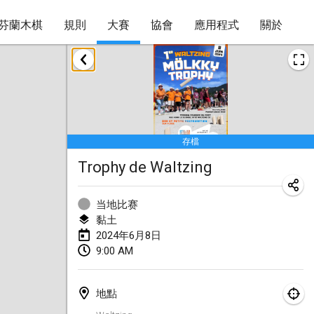
芬蘭木棋
規則
大賽
協會
應用程式
關於
2024年1月
Deutsche Mölkky Meisterschaft - INDOOR / OPEN
2024年1月20日
|
德國
存檔
Indoor Polish Open 2024 - Singles
Trophy de Waltzing
2024年1月20日
|
波蘭
Open de Boulay Triplette
当地比赛
2024年1月20日
|
法國
黏土
2024年6月8日
Tournoi Mixte ASPTTOM
9:00 AM
2024年1月20日
|
法國
地點
Indoor Polish Open 2024 - Doubles