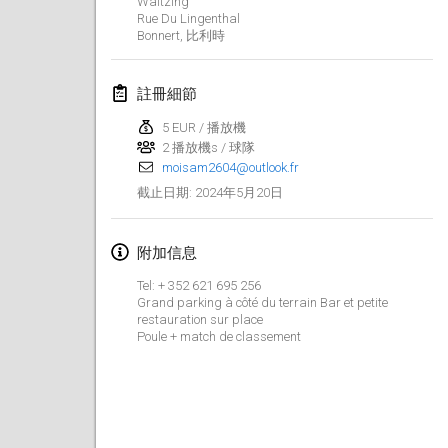
Waltzing
2024年1月21日
|
波蘭
Rue Du Lingenthal
Bonnert
,
比利時
Tournoi de Mölkky - Lesfous Dubâtonvaigeois
2024年1月27日
|
法國
註冊細節
SingeliDuppeli
5 EUR / 播放機
2024年1月27日
|
芬蘭
2 播放機s / 球隊
moisam2604@outlook.fr
2024年5月20日
截止日期
:
2024年2月
US Mölkky Winter
附加信息
2024年2月2日
|
美國
Tel: + 352 621 695 256
Grand parking à côté du terrain Bar et petite
SM HalliMölkky - Finnish Championship
restauration sur place
Poule + match de classement
2024年2月3日
|
芬蘭
Indoor de la CASAS
2024年2月17日
|
法國