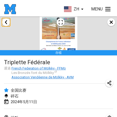
ZH
MENU
2024年1月
Deutsche Mölkky Meisterschaft - INDOOR / OPEN
2024年1月20日
|
德國
存檔
Indoor Polish Open 2024 - Singles
Triplette Fédérale
2024年1月20日
|
波蘭
通過
French Federation of Mölkky - FFMö
Les Bronzés font du Mölkky
Open de Boulay Triplette
Association Vendéenne de Mölkky - AVM
2024年1月20日
|
法國
全国比赛
Tournoi Mixte ASPTTOM
碎石
2024年1月20日
|
法國
2024年5月11日
Indoor Polish Open 2024 - Doubles