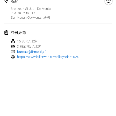
地點
2024年1月21日
|
波蘭
Bronzes - St Jean De Monts
Tournoi de Mölkky - Lesfous Dubâtonvaigeois
Rue Du Poitou
17
Saint-Jean-De-Monts
,
法國
2024年1月27日
|
法國
SingeliDuppeli
註冊細節
2024年1月27日
|
芬蘭
15 EUR / 球隊
3 播放機s / 球隊
bureau@ff-molkky.fr
2024年2月
https://www.billetweb.fr/molkkyades2024
US Mölkky Winter
2024年2月2日
|
美國
SM HalliMölkky - Finnish Championship
2024年2月3日
|
芬蘭
Indoor de la CASAS
显示列表
2024年2月17日
|
法國
显示
236
个
由
Mölkk Your World
策划