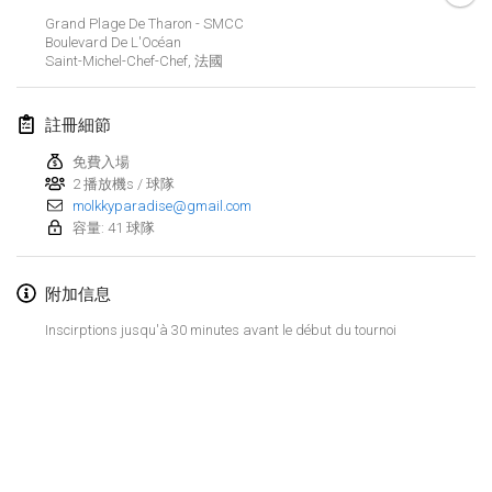
2024年1月21日
|
波蘭
Grand Plage De Tharon - SMCC
Boulevard De L'Océan
Tournoi de Mölkky - Lesfous Dubâtonvaigeois
Saint-Michel-Chef-Chef
,
法國
2024年1月27日
|
法國
註冊細節
SingeliDuppeli
2024年1月27日
|
芬蘭
免費入場
2 播放機s / 球隊
molkkyparadise@gmail.com
2024年2月
容量: 41 球隊
US Mölkky Winter
附加信息
2024年2月2日
|
美國
Inscirptions jusqu'à 30 minutes avant le début du tournoi
SM HalliMölkky - Finnish Championship
2024年2月3日
|
芬蘭
Indoor de la CASAS
显示列表
2024年2月17日
|
法國
显示
236
个
由
Mölkk Your World
策划