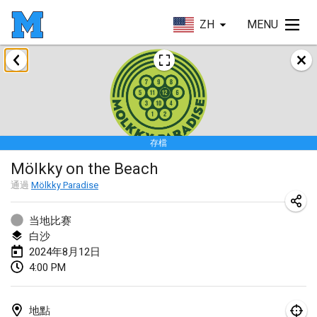
ZH
MENU
2024年1月
Deutsche Mölkky Meisterschaft - INDOOR / OPEN
2024年1月20日
|
德國
存檔
Indoor Polish Open 2024 - Singles
Mölkky on the Beach
2024年1月20日
|
波蘭
通過
Mölkky Paradise
Open de Boulay Triplette
2024年1月20日
|
法國
当地比赛
白沙
Tournoi Mixte ASPTTOM
2024年8月12日
4:00 PM
2024年1月20日
|
法國
Indoor Polish Open 2024 - Doubles
地點