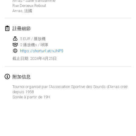
Arras - Salle Vandamme
2024年1月21日
|
波蘭
Rue Deroeux Rebout
Arras
,
法國
Tournoi de Mölkky - Lesfous Dubâtonvaigeois
2024年1月27日
|
法國
註冊細節
SingeliDuppeli
5 EUR / 播放機
2024年1月27日
|
芬蘭
2 播放機s / 球隊
https://shorturl.at/vJNP3
2024年4月25日
截止日期
:
2024年2月
US Mölkky Winter
附加信息
2024年2月2日
|
美國
Tournoi organisé par l'Association Sportive des Sourds d'Arras créé
depuis 1958
SM HalliMölkky - Finnish Championship
Soirée à partir de 19H
2024年2月3日
|
芬蘭
Indoor de la CASAS
显示列表
2024年2月17日
|
法國
显示
236
个
由
Mölkk Your World
策划