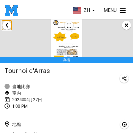
ZH
MENU
2024年1月
Deutsche Mölkky Meisterschaft - INDOOR / OPEN
2024年1月20日
|
德國
存檔
Indoor Polish Open 2024 - Singles
Tournoi d'Arras
2024年1月20日
|
波蘭
Open de Boulay Triplette
当地比赛
2024年1月20日
|
法國
室内
2024年4月27日
Tournoi Mixte ASPTTOM
1:00 PM
2024年1月20日
|
法國
地點
Indoor Polish Open 2024 - Doubles