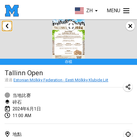
ZH
MENU
2024年1月
Deutsche Mölkky Meisterschaft - INDOOR / OPEN
2024年1月20日
|
德國
存檔
Indoor Polish Open 2024 - Singles
Tallinn Open
2024年1月20日
|
波蘭
通過
Estonian Mölkky Federation - Eesti Mölkky Klubide Liit
Open de Boulay Triplette
2024年1月20日
|
法國
当地比赛
碎石
Tournoi Mixte ASPTTOM
2024年6月1日
11:00 AM
2024年1月20日
|
法國
Indoor Polish Open 2024 - Doubles
地點