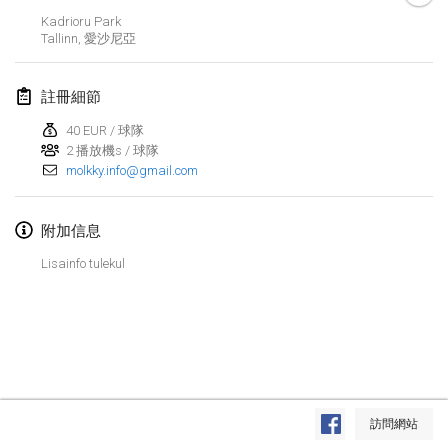
2024年1月21日
|
波蘭
Kadrioru Park
Tallinn
,
愛沙尼亞
Tournoi de Mölkky - Lesfous Dubâtonvaigeois
2024年1月27日
|
法國
註冊細節
SingeliDuppeli
40 EUR / 球隊
2024年1月27日
|
芬蘭
2 播放機s / 球隊
molkky.info@gmail.com
2024年2月
附加信息
US Mölkky Winter
Lisainfo tulekul
2024年2月2日
|
美國
SM HalliMölkky - Finnish Championship
2024年2月3日
|
芬蘭
Indoor de la CASAS
显示列表
2024年2月17日
|
法國
訪問網站
显示
236
个
由
Mölkk Your World
策划