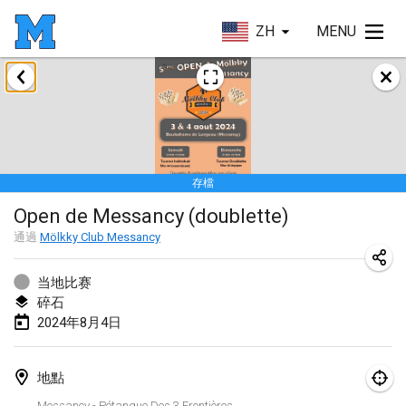
ZH
MENU
2024年1月
Deutsche Mölkky Meisterschaft - INDOOR / OPEN
2024年1月20日
|
德國
存檔
Indoor Polish Open 2024 - Singles
Open de Messancy (doublette)
2024年1月20日
|
波蘭
通過
Mölkky Club Messancy
Open de Boulay Triplette
2024年1月20日
|
法國
当地比赛
碎石
Tournoi Mixte ASPTTOM
2024年8月4日
2024年1月20日
|
法國
地點
Indoor Polish Open 2024 - Doubles
Messancy - Pétanque Des 3 Frontières