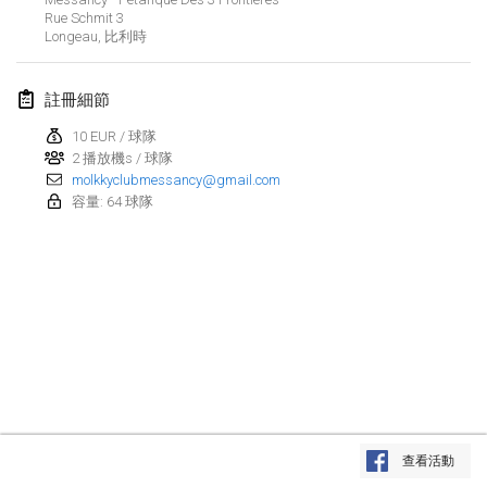
2024年1月21日
|
波蘭
Rue Schmit
3
Longeau
,
比利時
Tournoi de Mölkky - Lesfous Dubâtonvaigeois
2024年1月27日
|
法國
註冊細節
SingeliDuppeli
10 EUR / 球隊
2024年1月27日
2 播放機s / 球隊
|
芬蘭
molkkyclubmessancy@gmail.com
容量: 64 球隊
2024年2月
US Mölkky Winter
2024年2月2日
|
美國
SM HalliMölkky - Finnish Championship
2024年2月3日
|
芬蘭
Indoor de la CASAS
显示列表
2024年2月17日
|
法國
查看活動
显示
236
个
由
Mölkk Your World
策划