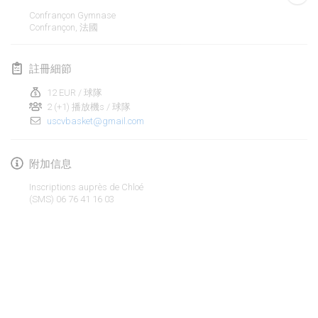
2024年1月21日
|
波蘭
Confrançon Gymnase
Confrançon
,
法國
Tournoi de Mölkky - Lesfous Dubâtonvaigeois
2024年1月27日
|
法國
註冊細節
SingeliDuppeli
12 EUR / 球隊
2024年1月27日
|
芬蘭
2 (+1) 播放機s / 球隊
uscvbasket@gmail.com
2024年2月
附加信息
US Mölkky Winter
Inscriptions auprès de Chloé
2024年2月2日
|
美國
(SMS) 06 76 41 16 03
SM HalliMölkky - Finnish Championship
2024年2月3日
|
芬蘭
Indoor de la CASAS
显示列表
2024年2月17日
|
法國
显示
236
个
由
Mölkk Your World
策划