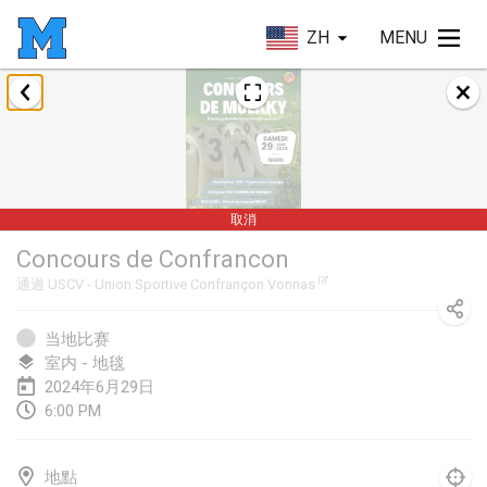
ZH
MENU
2024年1月
Deutsche Mölkky Meisterschaft - INDOOR / OPEN
2024年1月20日
|
德國
取消
Indoor Polish Open 2024 - Singles
Concours de Confrancon
2024年1月20日
|
波蘭
通過
USCV - Union Sportive Confrançon Vonnas
Open de Boulay Triplette
2024年1月20日
|
法國
当地比赛
室内 - 地毯
Tournoi Mixte ASPTTOM
2024年6月29日
6:00 PM
2024年1月20日
|
法國
Indoor Polish Open 2024 - Doubles
地點