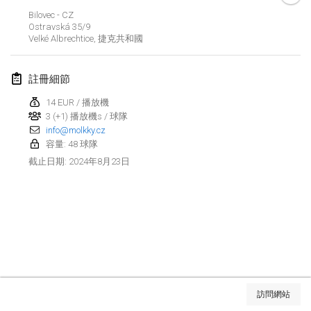
2024年1月21日
|
波蘭
Bilovec - CZ
Ostravská
35/9
Tournoi de Mölkky - Lesfous Dubâtonvaigeois
Velké Albrechtice
,
捷克共和國
2024年1月27日
|
法國
註冊細節
SingeliDuppeli
2024年1月27日
|
芬蘭
14 EUR / 播放機
3 (+1) 播放機s / 球隊
info@molkky.cz
2024年2月
容量: 48 球隊
2024年8月23日
截止日期
:
US Mölkky Winter
2024年2月2日
|
美國
SM HalliMölkky - Finnish Championship
2024年2月3日
|
芬蘭
Indoor de la CASAS
显示列表
2024年2月17日
|
法國
訪問網站
显示
236
个
由
Mölkk Your World
策划