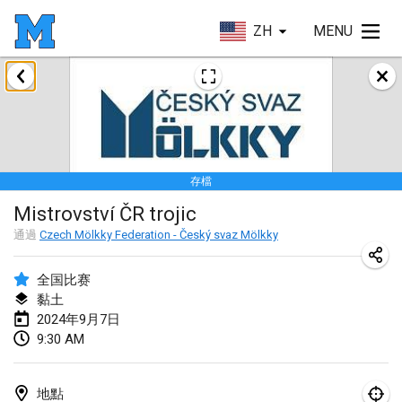
ZH
MENU
2024年1月
Deutsche Mölkky Meisterschaft - INDOOR / OPEN
2024年1月20日
|
德國
存檔
Indoor Polish Open 2024 - Singles
Mistrovství ČR trojic
2024年1月20日
|
波蘭
通過
Czech Mölkky Federation - Český svaz Mölkky
Open de Boulay Triplette
2024年1月20日
|
法國
全国比赛
黏土
Tournoi Mixte ASPTTOM
2024年9月7日
9:30 AM
2024年1月20日
|
法國
Indoor Polish Open 2024 - Doubles
地點