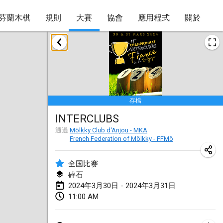
芬蘭木棋
規則
大賽
協會
應用程式
關於
2024年1月
Deutsche Mölkky Meisterschaft - INDOOR / OPEN
2024年1月20日
|
德國
存檔
Indoor Polish Open 2024 - Singles
INTERCLUBS
2024年1月20日
|
波蘭
通過
Mölkky Club d'Anjou - MKA
French Federation of Mölkky - FFMö
Open de Boulay Triplette
2024年1月20日
|
法國
全国比赛
碎石
Tournoi Mixte ASPTTOM
2024年3月30日 - 2024年3月31日
2024年1月20日
|
法國
11:00 AM
Indoor Polish Open 2024 - Doubles