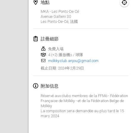
2024年1月21日
|
波蘭
地點
MKA - Les Ponts-De Cé
Tournoi de Mölkky - Lesfous Dubâtonvaigeois
Avenue Gallieni
30
Les Ponts-De-Cé
,
法國
2024年1月27日
|
法國
SingeliDuppeli
註冊細節
2024年1月27日
|
芬蘭
免費入場
4 (+2) 播放機s / 球隊
2024年2月
molkky.club.anjou@gmail.com
2024年2月29日
截止日期
:
US Mölkky Winter
2024年2月2日
|
美國
附加信息
SM HalliMölkky - Finnish Championship
Réservé aux clubs membres de la FFMö - Fédération
Française de Mölkky - et de la Fédération Belge de
2024年2月3日
|
芬蘭
Mölkky
La composition sera demandée au plus tard le 15
Indoor de la CASAS
mars 2024
2024年2月17日
|
法國