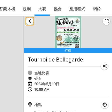
芬蘭木棋
規則
大賽
協會
應用程式
關於
2024年1月
Deutsche Mölkky Meisterschaft - INDOOR / OPEN
2024年1月20日
|
德國
存檔
Indoor Polish Open 2024 - Singles
Tournoi de Bellegarde
2024年1月20日
|
波蘭
Open de Boulay Triplette
当地比赛
2024年1月20日
|
法國
碎石
2024年5月19日
Tournoi Mixte ASPTTOM
10:00 AM
2024年1月20日
|
法國
地點
Indoor Polish Open 2024 - Doubles