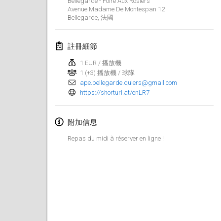
Bellegarde - Foire Aux Rosiers
2024年1月21日
|
波蘭
Avenue Madame De Montespan
12
Bellegarde
,
法國
Tournoi de Mölkky - Lesfous Dubâtonvaigeois
2024年1月27日
|
法國
註冊細節
SingeliDuppeli
1 EUR / 播放機
2024年1月27日
|
芬蘭
1 (+3) 播放機 / 球隊
ape.bellegarde.quiers@gmail.com
https://shorturl.at/enLR7
2024年2月
US Mölkky Winter
附加信息
2024年2月2日
|
美國
Repas du midi à réserver en ligne !
SM HalliMölkky - Finnish Championship
2024年2月3日
|
芬蘭
Indoor de la CASAS
2024年2月17日
|
法國