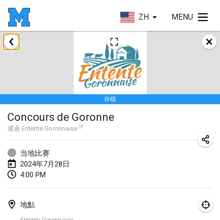
ZH
MENU
2024年1月
Deutsche Mölkky Meisterschaft - INDOOR / OPEN
2024年1月20日
|
德國
存檔
Indoor Polish Open 2024 - Singles
Concours de Goronne
2024年1月20日
|
波蘭
通過
Entente Goronnaise
Open de Boulay Triplette
2024年1月20日
|
法國
当地比赛
2024年7月28日
Tournoi Mixte ASPTTOM
4:00 PM
2024年1月20日
|
法國
地點
Indoor Polish Open 2024 - Doubles
Entente Goronnaise