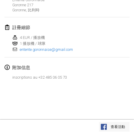
2024年1月21日
|
波蘭
Goronne
217
Goronne
,
比利時
Tournoi de Mölkky - Lesfous Dubâtonvaigeois
2024年1月27日
|
法國
註冊細節
SingeliDuppeli
4 EUR / 播放機
2024年1月27日
1 播放機 / 球隊
|
芬蘭
entente.goronnaise@gmail.com
2024年2月
附加信息
US Mölkky Winter
inscriptions au +32 485 06 05 73
2024年2月2日
|
美國
SM HalliMölkky - Finnish Championship
2024年2月3日
|
芬蘭
Indoor de la CASAS
显示列表
2024年2月17日
|
法國
查看活動
显示
236
个
由
Mölkk Your World
策划