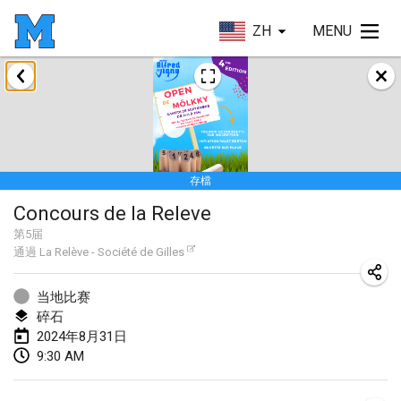
ZH
MENU
2024年1月
Deutsche Mölkky Meisterschaft - INDOOR / OPEN
2024年1月20日
|
德國
存檔
Indoor Polish Open 2024 - Singles
Concours de la Releve
2024年1月20日
|
波蘭
第
5
届
通過
La Relève - Société de Gilles
Open de Boulay Triplette
2024年1月20日
|
法國
当地比赛
碎石
Tournoi Mixte ASPTTOM
2024年8月31日
2024年1月20日
|
法國
9:30 AM
Indoor Polish Open 2024 - Doubles