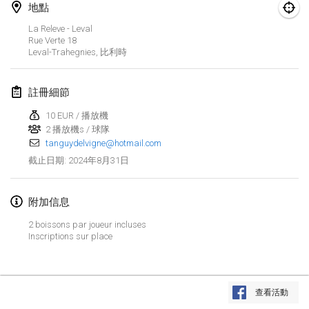
2024年1月21日
|
波蘭
地點
La Releve - Leval
Tournoi de Mölkky - Lesfous Dubâtonvaigeois
Rue Verte
18
2024年1月27日
|
法國
Leval-Trahegnies
,
比利時
SingeliDuppeli
註冊細節
2024年1月27日
|
芬蘭
10 EUR / 播放機
2 播放機s / 球隊
2024年2月
tanguydelvigne@hotmail.com
2024年8月31日
截止日期
:
US Mölkky Winter
2024年2月2日
|
美國
附加信息
SM HalliMölkky - Finnish Championship
2 boissons par joueur incluses
2024年2月3日
|
芬蘭
Inscriptions sur place
Indoor de la CASAS
显示列表
2024年2月17日
|
法國
查看活動
显示
236
个
由
Mölkk Your World
策划